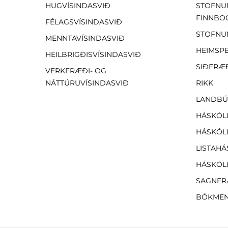
HUGVÍSINDASVIÐ
STOFNU
FINNBO
FÉLAGSVÍSINDASVIÐ
STOFNU
MENNTAVÍSINDASVIÐ
HEIMSP
HEILBRIGÐISVÍSINDASVIÐ
SIÐFRÆ
VERKFRÆÐI- OG
NÁTTÚRUVÍSINDASVIÐ
RIKK
LANDBÚ
HÁSKÓLI
HÁSKÓLI
LISTAHÁ
HÁSKÓLI
SAGNFR
BÓKMEN