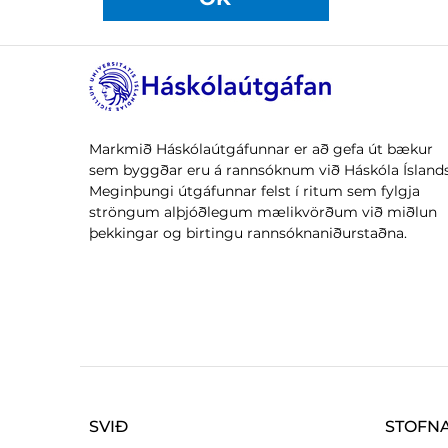
Markmið Háskólaútgáfunnar er að gefa út bækur
sem byggðar eru á rannsóknum við Háskóla Íslands
Meginþungi útgáfunnar felst í ritum sem fylgja
ströngum alþjóðlegum mælikvörðum við miðlun
þekkingar og birtingu rannsóknaniðurstaðna.
SVIÐ
STOFN