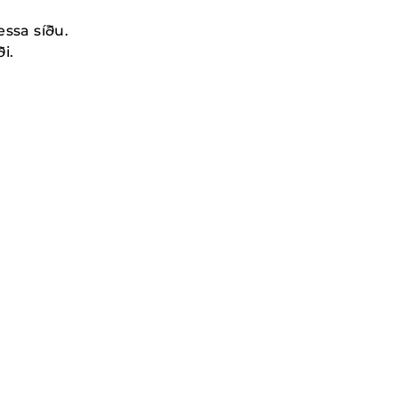
essa síðu.
i.