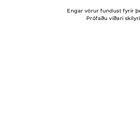
Engar vörur fundust fyrir þ
Prófaðu víðari skilyrð
MORE_THAN