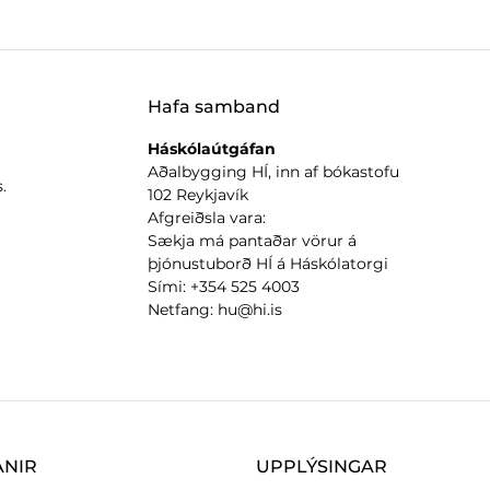
Hafa samband
Háskólaútgáfan
Aðalbygging HÍ, inn af bókastofu
.
102 Reykjavík
Afgreiðsla vara:
Sækja má pantaðar vörur á
þjónustuborð HÍ á Háskólatorgi
Sími: +354 525 4003
Netfang: hu@hi.is
ANIR
UPPLÝSINGAR