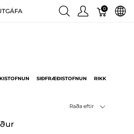
0
ÚTGÁFA
KISTOFNUN
SIÐFRÆÐISTOFNUN
RIKK
LANDB
Raða eftir
öður