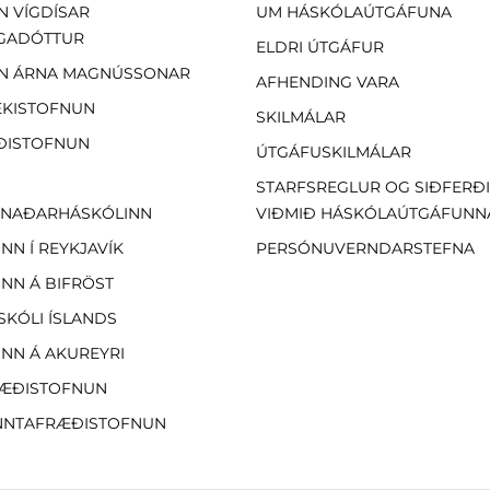
N VÍGDÍSAR
UM HÁSKÓLAÚTGÁFUNA
GADÓTTUR
ELDRI ÚTGÁFUR
N ÁRNA MAGNÚSSONAR
AFHENDING VARA
EKISTOFNUN
SKILMÁLAR
ÐISTOFNUN
ÚTGÁFUSKILMÁLAR
STARFSREGLUR OG SIÐFERÐ
NAÐARHÁSKÓLINN
VIÐMIÐ HÁSKÓLAÚTGÁFUNN
NN Í REYKJAVÍK
PERSÓNUVERNDARSTEFNA
NN Á BIFRÖST
SKÓLI ÍSLANDS
NN Á AKUREYRI
ÆÐISTOFNUN
NTAFRÆÐISTOFNUN