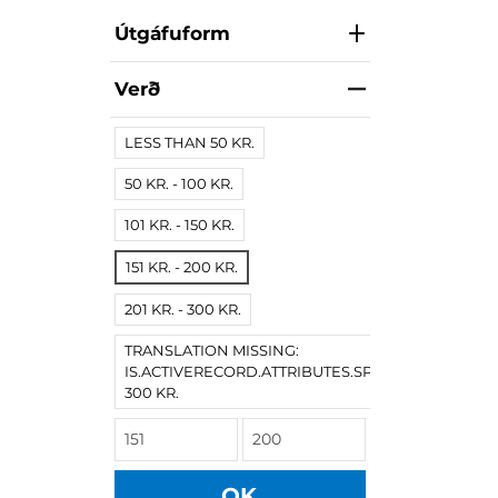
Útgáfuform
Verð
LESS THAN 50 KR.
50 KR. - 100 KR.
101 KR. - 150 KR.
151 KR. - 200 KR.
201 KR. - 300 KR.
TRANSLATION MISSING:
IS.ACTIVERECORD.ATTRIBUTES.SPREE/PRODUCT.
300 KR.
OK