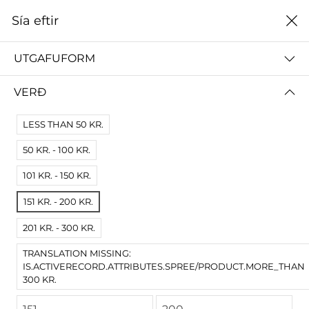
0
Sía eftir
Heim
Miðaldastofa
UTGAFUFORM
MIÐALDASTOFA
VERÐ
ALLT
STOFNUN VIGDÍSAR FINNBOGADÓTTUR
LESS THAN 50 KR.
50 KR. - 100 KR.
Sía eftir
Name A Z
101 KR. - 150 KR.
Engar niðurstöður
151 KR. - 200 KR.
Engar vörur fundust fyrir þessa síðu.
Prófaðu víðari skilyrði.
201 KR. - 300 KR.
TRANSLATION MISSING:
IS.ACTIVERECORD.ATTRIBUTES.SPREE/PRODUCT.MORE_THAN
300 KR.