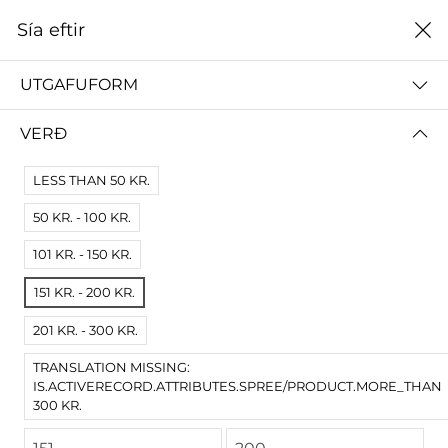
0
Sía eftir
Heim
Miðaldastofa
UTGAFUFORM
MIÐALDASTOFA
VERÐ
ALLT
STOFNUN VIGDÍSAR FINNBOGADÓTTUR
LESS THAN 50 KR.
50 KR. - 100 KR.
Sía eftir
Nýjasta
101 KR. - 150 KR.
Engar niðurstöður
151 KR. - 200 KR.
Engar vörur fundust fyrir þessa síðu.
Prófaðu víðari skilyrði.
201 KR. - 300 KR.
TRANSLATION MISSING:
IS.ACTIVERECORD.ATTRIBUTES.SPREE/PRODUCT.MORE_THAN
300 KR.