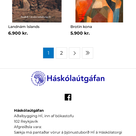
Landnám Íslands
Brotin kona
6.900 kr.
5.900 kr.
1
2
Háskólaútgáfan
Aðalbygging HÍ, inn af bókastofu
102 Reykjavík
Afgreiðsla vara:
Sækja má pantaðar vörur á þjónustuborð HÍ á Háskólatorgi