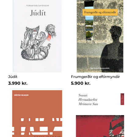
Júdít
Frumgerðir og eftirmyndir
3.990 kr.
5.900 kr.