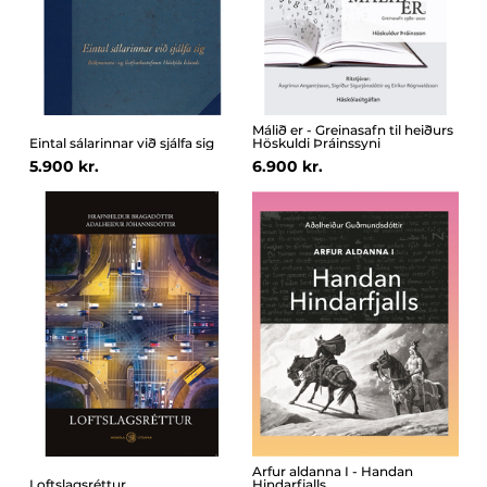
Málið er - Greinasafn til heiðurs
Eintal sálarinnar við sjálfa sig
Höskuldi Þráinssyni
5.900 kr.
6.900 kr.
Arfur aldanna I - Handan
Loftslagsréttur
Hindarfjalls