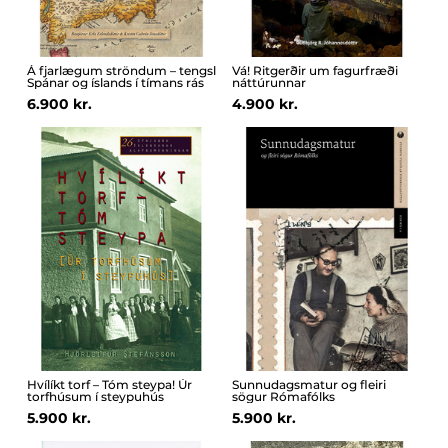
Á fjarlægum ströndum – tengsl
Vá! Ritgerðir um fagurfræði
Spánar og íslands í tímans rás
náttúrunnar
6.900 kr.
4.900 kr.
Hvílíkt torf – Tóm steypa! Úr
Sunnudagsmatur og fleiri
torfhúsum í steypuhús
sögur Rómafólks
5.900 kr.
5.900 kr.