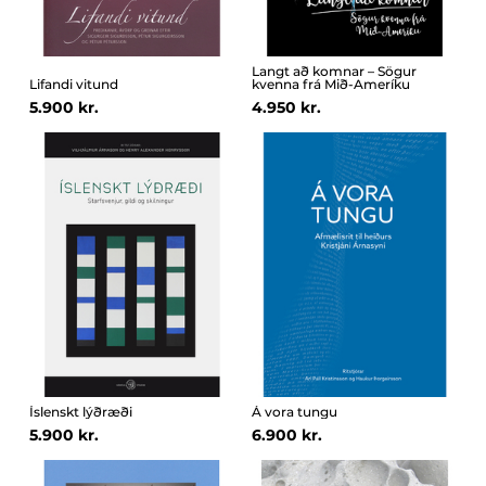
Langt að komnar – Sögur
Lifandi vitund
kvenna frá Mið-Ameríku
5.900 kr.
4.950 kr.
Íslenskt lýðræði
Á vora tungu
5.900 kr.
6.900 kr.