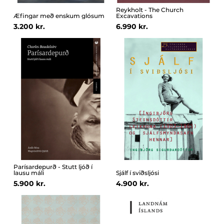
Reykholt - The Church
Æfingar með enskum glósum
Excavations
3.200 kr.
6.990 kr.
Parísardepurð - Stutt ljóð í
lausu máli
Sjálf í sviðsljósi
5.900 kr.
4.900 kr.