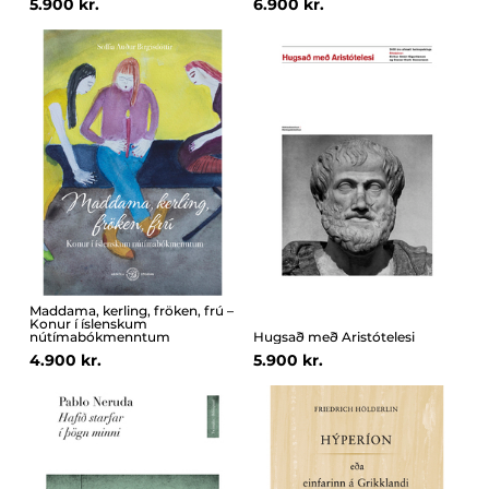
5.900 kr.
6.900 kr.
Maddama, kerling, fröken, frú –
Konur í íslenskum
nútímabókmenntum
Hugsað með Aristótelesi
4.900 kr.
5.900 kr.