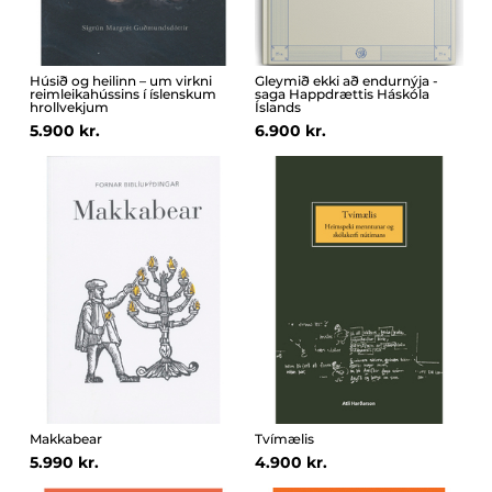
Húsið og heilinn – um virkni
Gleymið ekki að endurnýja -
reimleikahússins í íslenskum
saga Happdrættis Háskóla
hrollvekjum
Íslands
5.900 kr.
6.900 kr.
Makkabear
Tvímælis
5.990 kr.
4.900 kr.