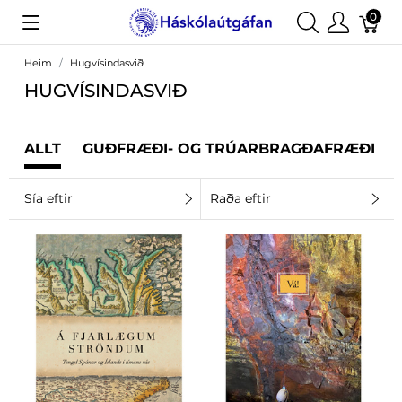
0
Heim
Hugvísindasvið
HUGVÍSINDASVIÐ
ALLT
GUÐFRÆÐI- OG TRÚARBRAGÐAFRÆÐI
Sía eftir
Raða eftir