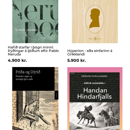
Hafið starfar í þögn minni:
Þýðingar á ljóðum eftir Pablo
Hýperíon - eða einfarinn á
Neruda
Grikklandi
4.900 kr.
5.900 kr.