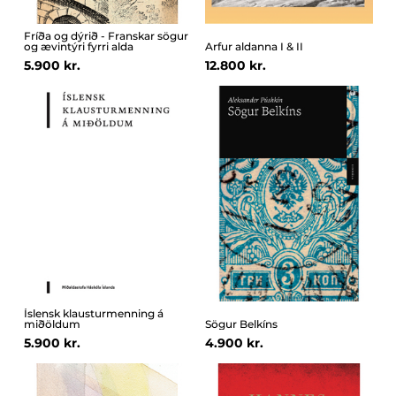
Fríða og dýrið - Franskar sögur
og ævintýri fyrri alda
Arfur aldanna I & II
5.900 kr.
12.800 kr.
Íslensk klausturmenning á
miðöldum
Sögur Belkíns
5.900 kr.
4.900 kr.