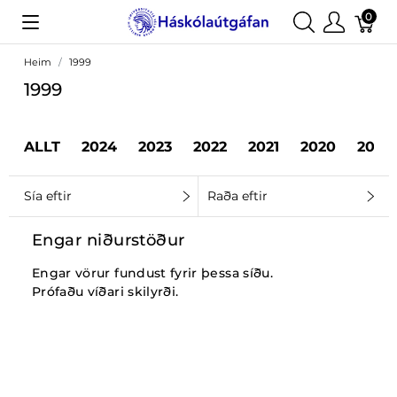
0
Heim
1999
1999
ALLT
2024
2023
2022
2021
2020
2019
Sía eftir
Raða eftir
Engar niðurstöður
Engar vörur fundust fyrir þessa síðu.
Prófaðu víðari skilyrði.