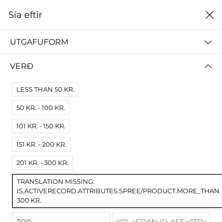
0
Sía eftir
Heim
2002
UTGAFUFORM
2002
VERÐ
ALLT
2024
2023
2022
2021
2020
2019
LESS THAN 50 KR.
50 KR. - 100 KR.
Sía eftir
Raða eftir
101 KR. - 150 KR.
151 KR. - 200 KR.
201 KR. - 300 KR.
TRANSLATION MISSING:
IS.ACTIVERECORD.ATTRIBUTES.SPREE/PRODUCT.MORE_THAN
300 KR.