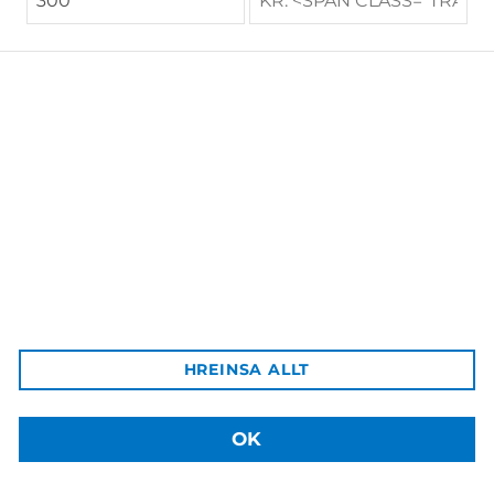
Afbrot og refsiábyrgð II
5.400 kr.
Háskólaútgáfan
Aðalbygging HÍ, inn af bókastofu
102 Reykjavík
Afgreiðsla vara:
HREINSA ALLT
Sækja má pantaðar vörur á þjónustuborð HÍ á Háskólatorgi
Sími: +354 525 4003
Netfang: hu@hi.is
OK
© 2026
Háskólaútgáfan
. Allur réttur áskilinn.