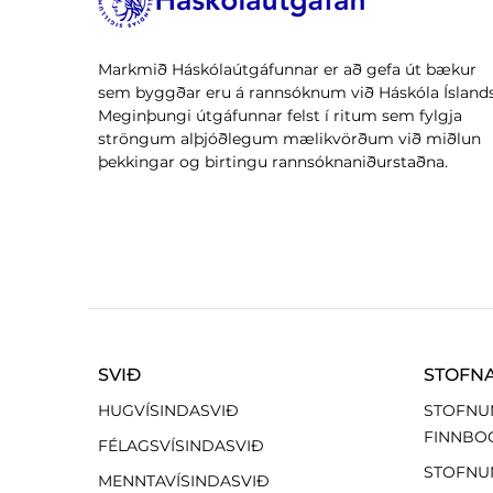
Markmið Háskólaútgáfunnar er að gefa út bækur
sem byggðar eru á rannsóknum við Háskóla Íslands
Meginþungi útgáfunnar felst í ritum sem fylgja
ströngum alþjóðlegum mælikvörðum við miðlun
þekkingar og birtingu rannsóknaniðurstaðna.
SVIÐ
STOFN
HUGVÍSINDASVIÐ
STOFNU
FINNBO
FÉLAGSVÍSINDASVIÐ
STOFNU
MENNTAVÍSINDASVIÐ