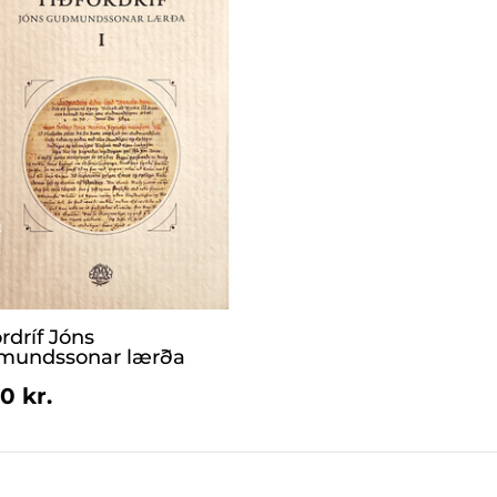
rdríf Jóns
mundssonar lærða
0 kr.