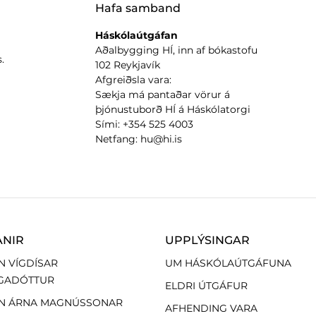
Hafa samband
Háskólaútgáfan
Aðalbygging HÍ, inn af bókastofu
.
102 Reykjavík
Afgreiðsla vara:
Sækja má pantaðar vörur á
þjónustuborð HÍ á Háskólatorgi
Sími: +354 525 4003
Netfang: hu@hi.is
ANIR
UPPLÝSINGAR
N VÍGDÍSAR
UM HÁSKÓLAÚTGÁFUNA
GADÓTTUR
ELDRI ÚTGÁFUR
N ÁRNA MAGNÚSSONAR
AFHENDING VARA