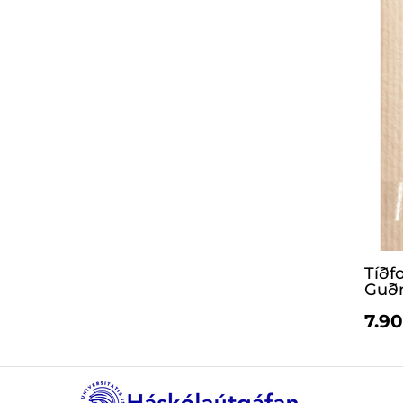
Tíðfo
Guð
7.90