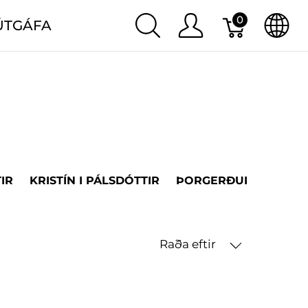
0
ÚTGÁFA
IR
KRISTÍN I PÁLSDÓTTIR
ÞORGERÐUR H. ÞORV
Raða eftir