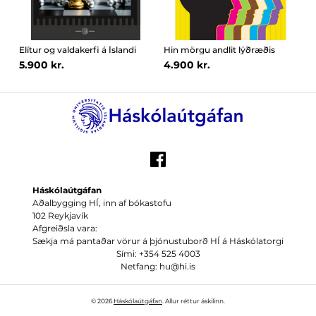
Elítur og valdakerfi á Íslandi
Hin mörgu andlit lýðræðis
5.900 kr.
4.900 kr.
Háskólaútgáfan
Aðalbygging HÍ, inn af bókastofu
102 Reykjavík
Afgreiðsla vara:
Sækja má pantaðar vörur á þjónustuborð HÍ á Háskólatorgi
Sími: +354 525 4003
Netfang: hu@hi.is
© 2026
Háskólaútgáfan
. Allur réttur áskilinn.