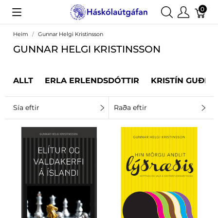
0
Heim
Gunnar Helgi Kristinsson
GUNNAR HELGI KRISTINSSON
ALLT
ERLA ERLENDSDÓTTIR
KRISTÍN GUÐRÚ
Sía eftir
Raða eftir