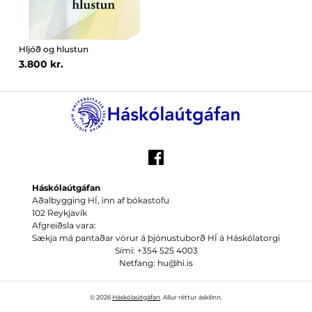
Hljóð og hlustun
3.800 kr.
Háskólaútgáfan
Aðalbygging HÍ, inn af bókastofu
102 Reykjavík
Afgreiðsla vara:
Sækja má pantaðar vörur á þjónustuborð HÍ á Háskólatorgi
Sími: +354 525 4003
Netfang: hu@hi.is
© 2026
Háskólaútgáfan
. Allur réttur áskilinn.