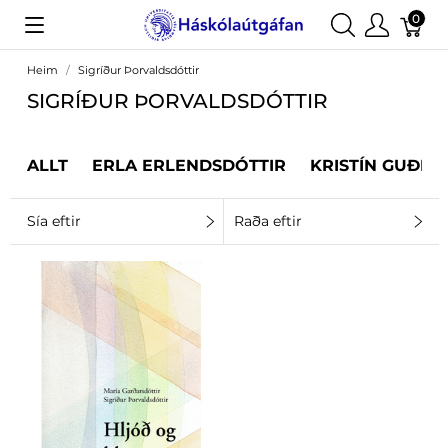
0
Heim
Sigríður Þorvaldsdóttir
SIGRÍÐUR ÞORVALDSDÓTTIR
ALLT
ERLA ERLENDSDÓTTIR
KRISTÍN GUÐRÚ
Sía eftir
Raða eftir