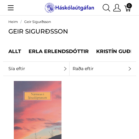
0
Heim
Geir Sigurðsson
GEIR SIGURÐSSON
ALLT
ERLA ERLENDSDÓTTIR
KRISTÍN GUÐRÚ
Sía eftir
Raða eftir