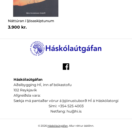
Náttúran í ljósaskiptunum
3.900 kr.
Háskólaútgáfan
Aðalbygging HÍ, inn af bókastofu
102 Reykjavík
Afgreiðsla vara:
Sækja má pantaðar vörur á þjónustuborð HÍ á Háskólatorgi
Sími: +354 525 4003
Netfang: hu@hi.is
© 2026
Háskólaútgáfan
. Allur réttur áskilinn.