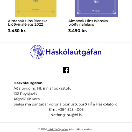
Almanak Hins íslenska
Almanak Hins íslenska
þjóðvinafélags 2022
þjóðvinafélags
3.450 kr.
3.490 kr.
Háskólaútgáfan
Aðalbygging HÍ, inn af bókastofu
102 Reykjavík
Afgreiðsla vara:
Sækja má pantaðar vörur á þjónustuborð HÍ á Háskólatorgi
Sími: +354 525 4003
Netfang: hu@hi.is
© 2026
Háskólaútgáfan
. Allur réttur áskilinn.