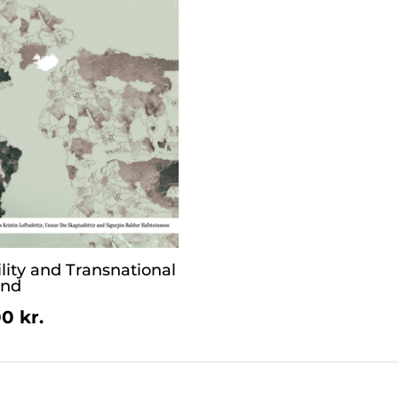
lity and Transnational
and
0 kr.