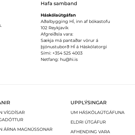
Hafa samband
Háskólaútgáfan
Aðalbygging HÍ, inn af bókastofu
.
102 Reykjavík
Afgreiðsla vara:
Sækja má pantaðar vörur á
þjónustuborð HÍ á Háskólatorgi
Sími: +354 525 4003
Netfang: hu@hi.is
ANIR
UPPLÝSINGAR
N VÍGDÍSAR
UM HÁSKÓLAÚTGÁFUNA
GADÓTTUR
ELDRI ÚTGÁFUR
N ÁRNA MAGNÚSSONAR
AFHENDING VARA