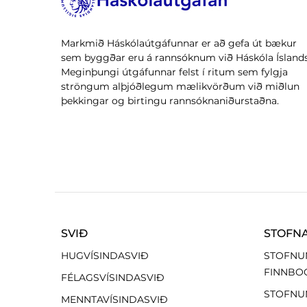
Markmið Háskólaútgáfunnar er að gefa út bækur
sem byggðar eru á rannsóknum við Háskóla Íslands
Meginþungi útgáfunnar felst í ritum sem fylgja
ströngum alþjóðlegum mælikvörðum við miðlun
þekkingar og birtingu rannsóknaniðurstaðna.
SVIÐ
STOFN
HUGVÍSINDASVIÐ
STOFNU
FINNBO
FÉLAGSVÍSINDASVIÐ
STOFNU
MENNTAVÍSINDASVIÐ