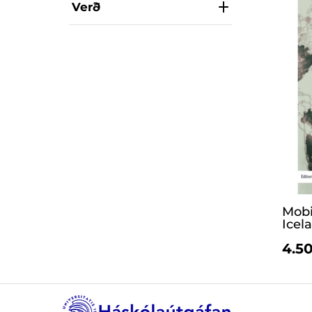
Verð
Mobi
Icel
4.50