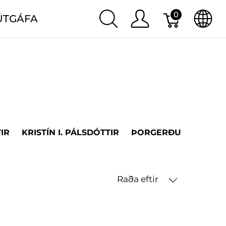
0
ÚTGÁFA
IR
KRISTÍN I. PÁLSDÓTTIR
ÞORGERÐUR H. ÞORV
Raða eftir