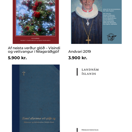
Af neista verður glóð – Vísindi
og vettvangur í félagsráðgjöf
Andvari 2019
5.900 kr.
3.900 kr.