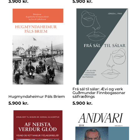
3.900 kr.
5.900 kr.
Frá sál til sálar: Ævi og verk
Guðmundar Finnbogasonar
Hugmyndaheimur Páls Briem
sálfræðings
5.900 kr.
5.900 kr.