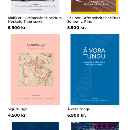
Málið er - Greinasafn til heiðurs
Sálubót - Afmælisrit til heiðurs
Höskuldi Þráinssyni
Jörgen L. Pind
6.900 kr.
5.900 kr.
Sigurtunga
Á vora tungu
4.500 kr.
6.900 kr.