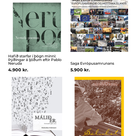
Hafið starfar í þögn minni:
Þýðingar á ljóðum eftir Pablo
Neruda
Saga Evrópusamrunans
4.900 kr.
5.900 kr.