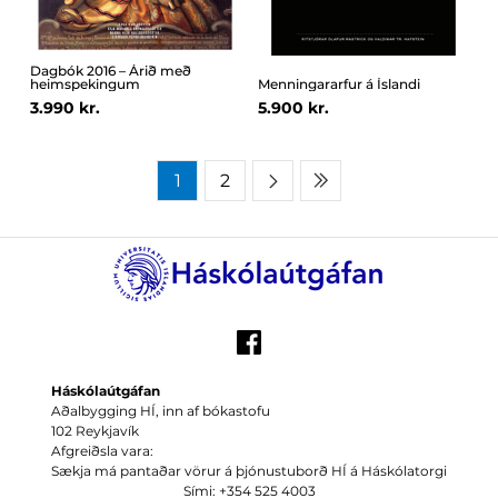
Dagbók 2016 – Árið með
heimspekingum
Menningararfur á Íslandi
3.990 kr.
5.900 kr.
1
2
Háskólaútgáfan
Aðalbygging HÍ, inn af bókastofu
102 Reykjavík
Afgreiðsla vara:
Sækja má pantaðar vörur á þjónustuborð HÍ á Háskólatorgi
Sími: +354 525 4003