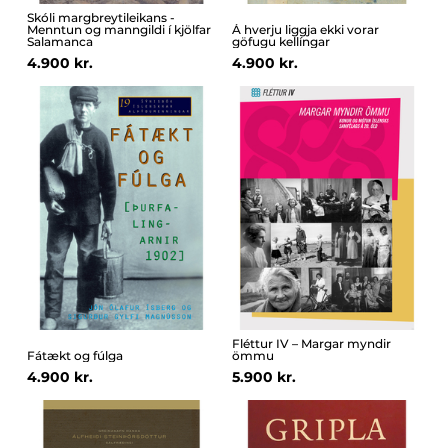
Skóli margbreytileikans -
Menntun og manngildi í kjölfar
Á hverju liggja ekki vorar
Salamanca
göfugu kellíngar
4.900 kr.
4.900 kr.
Fléttur IV – Margar myndir
Fátækt og fúlga
ömmu
4.900 kr.
5.900 kr.