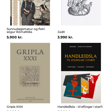
Sunnudagsmatur og fleiri
sögur Rómafólks
Júdít
5.900 kr.
3.990 kr.
Gripla XXXI
Handleiðsla – til eflingar í starfi