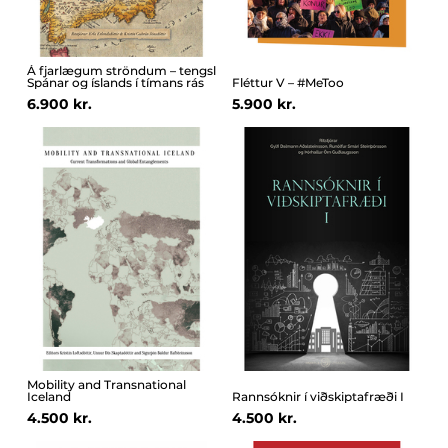
Á fjarlægum ströndum – tengsl
Spánar og íslands í tímans rás
Fléttur V – #MeToo
6.900 kr.
5.900 kr.
Mobility and Transnational
Iceland
Rannsóknir í viðskiptafræði I
4.500 kr.
4.500 kr.