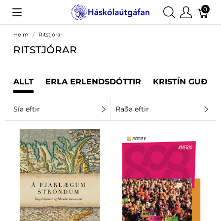
0
Heim
Ritstjórar
RITSTJÓRAR
ALLT
ERLA ERLENDSDÓTTIR
KRISTÍN GUÐRÚ
Sía eftir
Raða eftir