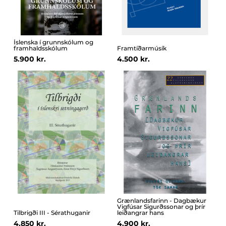
Íslenska í grunnskólum og
framhaldsskólum
Framtíðarmúsík
5.900 kr.
4.500 kr.
Grænlandsfarinn - Dagbækur
Vigfúsar Sigurðssonar og þrír
Tilbrigði III - Sérathuganir
leiðangrar hans
4.850 kr.
4.900 kr.