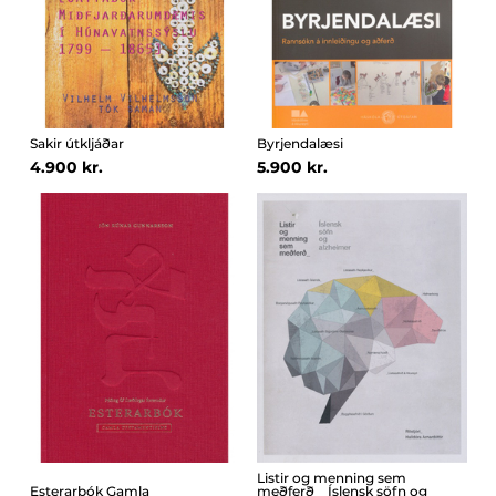
Sakir útkljáðar
Byrjendalæsi
4.900 kr.
5.900 kr.
Listir og menning sem
Esterarbók Gamla
meðferð _ Íslensk söfn og