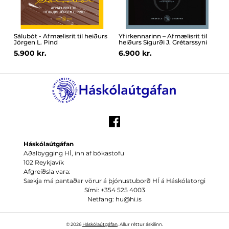
Sálubót - Afmælisrit til heiðurs
Yfirkennarinn – Afmælisrit til
Jörgen L. Pind
heiðurs Sigurði J. Grétarssyni
5.900 kr.
6.900 kr.
Háskólaútgáfan
Aðalbygging HÍ, inn af bókastofu
102 Reykjavík
Afgreiðsla vara:
Sækja má pantaðar vörur á þjónustuborð HÍ á Háskólatorgi
Sími: +354 525 4003
Netfang: hu@hi.is
© 2026
Háskólaútgáfan
. Allur réttur áskilinn.