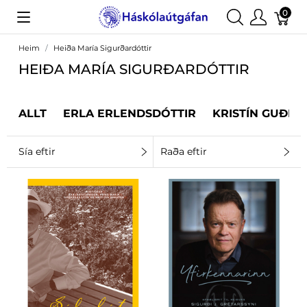
0
Heim
Heiða María Sigurðardóttir
HEIÐA MARÍA SIGURÐARDÓTTIR
ALLT
ERLA ERLENDSDÓTTIR
KRISTÍN GUÐRÚ
Sía eftir
Raða eftir