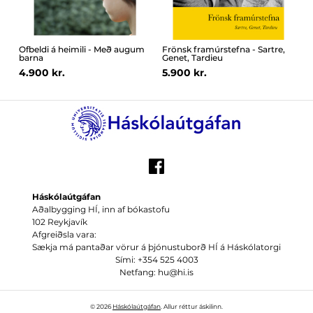
Ofbeldi á heimili - Með augum
Frönsk framúrstefna - Sartre,
barna
Genet, Tardieu
4.900 kr.
5.900 kr.
Háskólaútgáfan
Aðalbygging HÍ, inn af bókastofu
102 Reykjavík
Afgreiðsla vara:
Sækja má pantaðar vörur á þjónustuborð HÍ á Háskólatorgi
Sími: +354 525 4003
Netfang: hu@hi.is
© 2026
Háskólaútgáfan
. Allur réttur áskilinn.