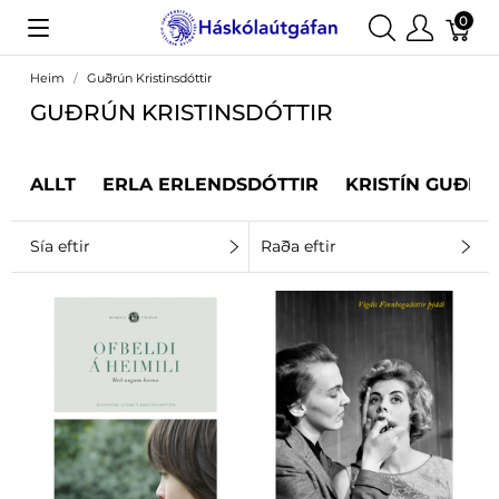
0
Heim
Guðrún Kristinsdóttir
GUÐRÚN KRISTINSDÓTTIR
ALLT
ERLA ERLENDSDÓTTIR
KRISTÍN GUÐRÚ
Sía eftir
Raða eftir